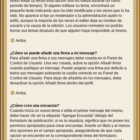
botón
editar
(a veces esta opción solo es válida durante un cierto
periodo de tiempo). Si alguien editase su tema, encontrará un
pequeño texto indicando que ha sido modificado y las veces que lo ha
sido. No aparece si fue un moderador o la administración quién lo
editó, aunque la mayoría de las veces el editor deja su nombre de
usuario y la causa de la edición. Los usuarios normales no podrán
borrar sus temas después de que alguien haya respondido al mismo.
Arriba
¿Cómo se puede añadir una firma a mi mensaje?
Para añadir una firma a sus mensajes debe crearla en el Panel de
Control de Usuario. Una vez creada, active la opción
Añadir firma
cuando publique un mensaje. Puede asignar una firma por defecto a
todos sus mensajes activando la casilla correcta en su Panel de
Control de Usuario. Para dejar de añadirla en los mensajes, debe
desactivar la opción
Añadir firma
dentro del perfil.
Arriba
¿Cómo creo una encuesta?
Cuando inicia un nuevo tema o edita el primer mensaje del mismo,
debe hacer clic en la etiqueta “Agregar Encuesta” debajo del
formulario de publicación; si no la visualiza, significa que no posee los
permisos apropiados para crear encuestas. Inserte un título y al menos
dos opciones en el campo apropiado, asegurándose de que cada
opción se encuentre en la correspondiente línea del formulario.