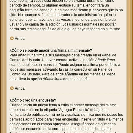
botón
editar
(a veces esta opción solo es válida durante un cierto
periodo de tiempo). Si alguien editase su tema, encontrará un
pequeño texto indicando que ha sido modificado y las veces que lo ha
sido. No aparece si fue un moderador o la administración quién lo
editó, aunque la mayoría de las veces el editor deja su nombre de
usuario y la causa de la edición. Los usuarios normales no podrán
borrar sus temas después de que alguien haya respondido al mismo.
Arriba
¿Cómo se puede añadir una firma a mi mensaje?
Para añadir una firma a sus mensajes debe crearla en el Panel de
Control de Usuario. Una vez creada, active la opción
Añadir firma
cuando publique un mensaje. Puede asignar una firma por defecto a
todos sus mensajes activando la casilla correcta en su Panel de
Control de Usuario. Para dejar de añadirla en los mensajes, debe
desactivar la opción
Añadir firma
dentro del perfil.
Arriba
¿Cómo creo una encuesta?
Cuando inicia un nuevo tema o edita el primer mensaje del mismo,
debe hacer clic en la etiqueta “Agregar Encuesta” debajo del
formulario de publicación; si no la visualiza, significa que no posee los
permisos apropiados para crear encuestas. Inserte un título y al menos
dos opciones en el campo apropiado, asegurándose de que cada
opción se encuentre en la correspondiente línea del formulario.