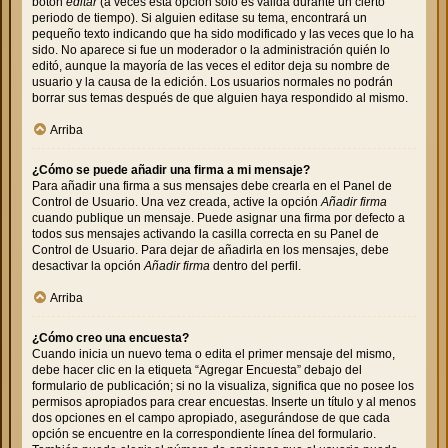
botón
editar
(a veces esta opción solo es válida durante un cierto
periodo de tiempo). Si alguien editase su tema, encontrará un
pequeño texto indicando que ha sido modificado y las veces que lo ha
sido. No aparece si fue un moderador o la administración quién lo
editó, aunque la mayoría de las veces el editor deja su nombre de
usuario y la causa de la edición. Los usuarios normales no podrán
borrar sus temas después de que alguien haya respondido al mismo.
Arriba
¿Cómo se puede añadir una firma a mi mensaje?
Para añadir una firma a sus mensajes debe crearla en el Panel de
Control de Usuario. Una vez creada, active la opción
Añadir firma
cuando publique un mensaje. Puede asignar una firma por defecto a
todos sus mensajes activando la casilla correcta en su Panel de
Control de Usuario. Para dejar de añadirla en los mensajes, debe
desactivar la opción
Añadir firma
dentro del perfil.
Arriba
¿Cómo creo una encuesta?
Cuando inicia un nuevo tema o edita el primer mensaje del mismo,
debe hacer clic en la etiqueta “Agregar Encuesta” debajo del
formulario de publicación; si no la visualiza, significa que no posee los
permisos apropiados para crear encuestas. Inserte un título y al menos
dos opciones en el campo apropiado, asegurándose de que cada
opción se encuentre en la correspondiente línea del formulario.