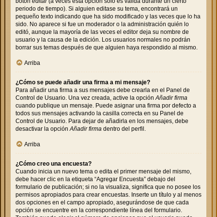
botón
editar
(a veces esta opción solo es válida durante un cierto
periodo de tiempo). Si alguien editase su tema, encontrará un
pequeño texto indicando que ha sido modificado y las veces que lo ha
sido. No aparece si fue un moderador o la administración quién lo
editó, aunque la mayoría de las veces el editor deja su nombre de
usuario y la causa de la edición. Los usuarios normales no podrán
borrar sus temas después de que alguien haya respondido al mismo.
Arriba
¿Cómo se puede añadir una firma a mi mensaje?
Para añadir una firma a sus mensajes debe crearla en el Panel de
Control de Usuario. Una vez creada, active la opción
Añadir firma
cuando publique un mensaje. Puede asignar una firma por defecto a
todos sus mensajes activando la casilla correcta en su Panel de
Control de Usuario. Para dejar de añadirla en los mensajes, debe
desactivar la opción
Añadir firma
dentro del perfil.
Arriba
¿Cómo creo una encuesta?
Cuando inicia un nuevo tema o edita el primer mensaje del mismo,
debe hacer clic en la etiqueta “Agregar Encuesta” debajo del
formulario de publicación; si no la visualiza, significa que no posee los
permisos apropiados para crear encuestas. Inserte un título y al menos
dos opciones en el campo apropiado, asegurándose de que cada
opción se encuentre en la correspondiente línea del formulario.