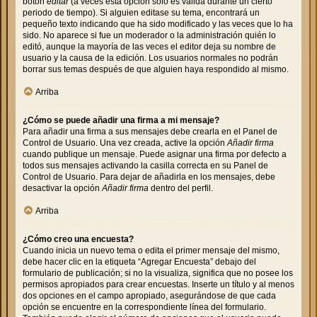
botón
editar
(a veces esta opción solo es válida durante un cierto
periodo de tiempo). Si alguien editase su tema, encontrará un
pequeño texto indicando que ha sido modificado y las veces que lo ha
sido. No aparece si fue un moderador o la administración quién lo
editó, aunque la mayoría de las veces el editor deja su nombre de
usuario y la causa de la edición. Los usuarios normales no podrán
borrar sus temas después de que alguien haya respondido al mismo.
Arriba
¿Cómo se puede añadir una firma a mi mensaje?
Para añadir una firma a sus mensajes debe crearla en el Panel de
Control de Usuario. Una vez creada, active la opción
Añadir firma
cuando publique un mensaje. Puede asignar una firma por defecto a
todos sus mensajes activando la casilla correcta en su Panel de
Control de Usuario. Para dejar de añadirla en los mensajes, debe
desactivar la opción
Añadir firma
dentro del perfil.
Arriba
¿Cómo creo una encuesta?
Cuando inicia un nuevo tema o edita el primer mensaje del mismo,
debe hacer clic en la etiqueta “Agregar Encuesta” debajo del
formulario de publicación; si no la visualiza, significa que no posee los
permisos apropiados para crear encuestas. Inserte un título y al menos
dos opciones en el campo apropiado, asegurándose de que cada
opción se encuentre en la correspondiente línea del formulario.