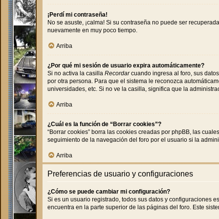
¡Perdí mi contraseña!
No se asuste, ¡calma! Si su contraseña no puede ser recuperada 
nuevamente en muy poco tiempo.
Arriba
¿Por qué mi sesión de usuario expira automáticamente?
Si no activa la casilla
Recordar
cuando ingresa al foro, sus datos
por otra persona. Para que el sistema le reconozca automáticame
universidades, etc. Si no ve la casilla, significa que la administr
Arriba
¿Cuál es la función de “Borrar cookies”?
“Borrar cookies” borra las cookies creadas por phpBB, las cuale
seguimiento de la navegación del foro por el usuario si la admin
Arriba
Preferencias de usuario y configuraciones
¿Cómo se puede cambiar mi configuración?
Si es un usuario registrado, todos sus datos y configuraciones e
encuentra en la parte superior de las páginas del foro. Este sist