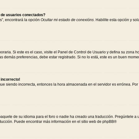
s de usuarios conectados?
s”, encontrará la opción
Ocultar mi estado de conexións
. Habilite esta opción y s
raria. Si este es el caso, visite el Panel de Control de Usuario y defina su zona h
s demás preferencias, debe estar registrado. Si no lo está, este es un buen mome
 incorrecto!
igue siendo incorrecta, entonces la hora almacenada en el servidor es errónea. Po
paquete de su idioma para el foro o nadie ha creado una traducción. Pregúntele a u
raducción. Puede encontrar más información en el sitio web de
phpBB
®