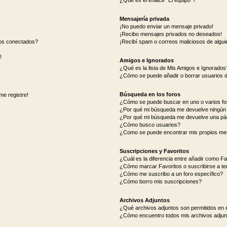
¿Qué es el enlace “El equipo”?
Mensajería privada
¡No puedo enviar un mensaje privado!
¡Recibo mensajes privados no deseados!
ios conectados?
¡Recibí spam o correos maliciosos de alguie
!
Amigos e Ignorados
¿Qué es la lista de Mis Amigos e Ignorados
¿Cómo se puede añadir o borrar usuarios d
Búsqueda en los foros
me registre!
¿Cómo se puede buscar en uno o varios fo
¿Por qué mi búsqueda me devuelve ningún 
¿Por qué mi búsqueda me devuelve una pá
¿Cómo busco usuarios?
¿Como se puede encontrar mis propios me
Suscripciones y Favoritos
¿Cuál es la diferencia entre añadir como Fa
¿Cómo marcar Favoritos o suscribirse a t
¿Cómo me suscribo a un foro específico?
¿Cómo borro mis suscripciones?
Archivos Adjuntos
¿Qué archivos adjuntos son permitidos en e
¿Cómo encuentro todos mis archivos adjun