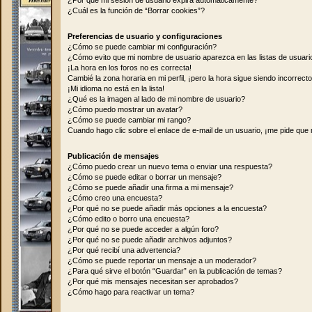
¿Por qué mi sesión de usuario expira automáticamente?
¿Cuál es la función de “Borrar cookies”?
Preferencias de usuario y configuraciones
¿Cómo se puede cambiar mi configuración?
¿Cómo evito que mi nombre de usuario aparezca en las listas de usuar
¡La hora en los foros no es correcta!
Cambié la zona horaria en mi perfil, ¡pero la hora sigue siendo incorrecto
¡Mi idioma no está en la lista!
¿Qué es la imagen al lado de mi nombre de usuario?
¿Cómo puedo mostrar un avatar?
¿Cómo se puede cambiar mi rango?
Cuando hago clic sobre el enlace de e-mail de un usuario, ¡me pide que 
Publicación de mensajes
¿Cómo puedo crear un nuevo tema o enviar una respuesta?
¿Cómo se puede editar o borrar un mensaje?
¿Cómo se puede añadir una firma a mi mensaje?
¿Cómo creo una encuesta?
¿Por qué no se puede añadir más opciones a la encuesta?
¿Cómo edito o borro una encuesta?
¿Por qué no se puede acceder a algún foro?
¿Por qué no se puede añadir archivos adjuntos?
¿Por qué recibí una advertencia?
¿Cómo se puede reportar un mensaje a un moderador?
¿Para qué sirve el botón “Guardar” en la publicación de temas?
¿Por qué mis mensajes necesitan ser aprobados?
¿Cómo hago para reactivar un tema?