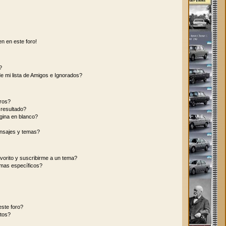
n en este foro!
?
e mi lista de Amigos e Ignorados?
ros?
resultado?
gina en blanco?
nsajes y temas?
vorito y suscribirme a un tema?
emas específicos?
ste foro?
tos?