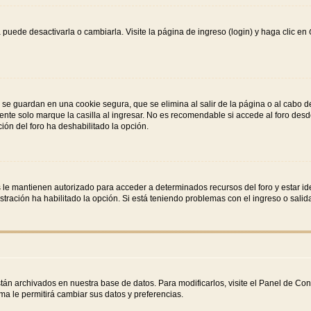
puede desactivarla o cambiarla. Visite la página de ingreso (login) y haga clic en
 se guardan en una cookie segura, que se elimina al salir de la página o al cabo 
nte solo marque la casilla al ingresar. No es recomendable si accede al foro desde
ación del foro ha deshabilitado la opción.
s le mantienen autorizado para acceder a determinados recursos del foro y estar id
istración ha habilitado la opción. Si está teniendo problemas con el ingreso o sali
stán archivados en nuestra base de datos. Para modificarlos, visite el Panel de Co
ema le permitirá cambiar sus datos y preferencias.