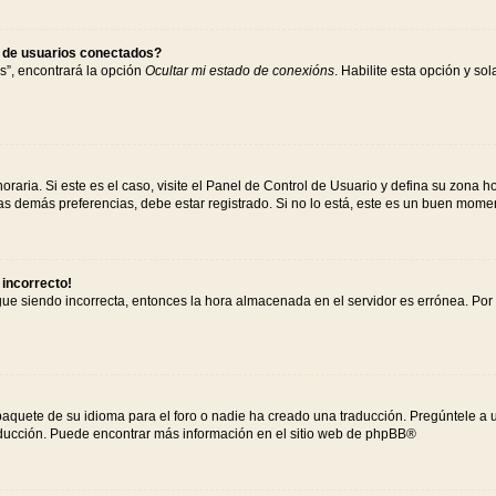
s de usuarios conectados?
s”, encontrará la opción
Ocultar mi estado de conexións
. Habilite esta opción y s
raria. Si este es el caso, visite el Panel de Control de Usuario y defina su zona h
s demás preferencias, debe estar registrado. Si no lo está, este es un buen mome
 incorrecto!
igue siendo incorrecta, entonces la hora almacenada en el servidor es errónea. Po
paquete de su idioma para el foro o nadie ha creado una traducción. Pregúntele a u
raducción. Puede encontrar más información en el sitio web de
phpBB
®