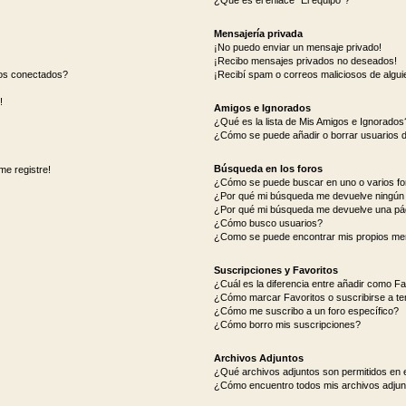
¿Qué es el enlace “El equipo”?
Mensajería privada
¡No puedo enviar un mensaje privado!
¡Recibo mensajes privados no deseados!
ios conectados?
¡Recibí spam o correos maliciosos de alguie
!
Amigos e Ignorados
¿Qué es la lista de Mis Amigos e Ignorados
¿Cómo se puede añadir o borrar usuarios d
Búsqueda en los foros
me registre!
¿Cómo se puede buscar en uno o varios fo
¿Por qué mi búsqueda me devuelve ningún 
¿Por qué mi búsqueda me devuelve una pá
¿Cómo busco usuarios?
¿Como se puede encontrar mis propios me
Suscripciones y Favoritos
¿Cuál es la diferencia entre añadir como Fa
¿Cómo marcar Favoritos o suscribirse a t
¿Cómo me suscribo a un foro específico?
¿Cómo borro mis suscripciones?
Archivos Adjuntos
¿Qué archivos adjuntos son permitidos en e
¿Cómo encuentro todos mis archivos adjun