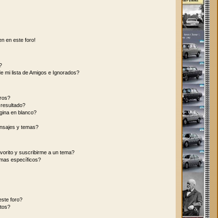
n en este foro!
?
e mi lista de Amigos e Ignorados?
ros?
resultado?
gina en blanco?
nsajes y temas?
vorito y suscribirme a un tema?
emas específicos?
ste foro?
tos?