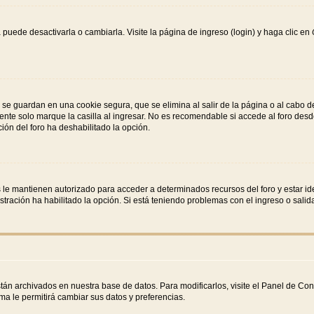
puede desactivarla o cambiarla. Visite la página de ingreso (login) y haga clic en
 se guardan en una cookie segura, que se elimina al salir de la página o al cabo 
nte solo marque la casilla al ingresar. No es recomendable si accede al foro desde
ación del foro ha deshabilitado la opción.
s le mantienen autorizado para acceder a determinados recursos del foro y estar id
istración ha habilitado la opción. Si está teniendo problemas con el ingreso o sali
stán archivados en nuestra base de datos. Para modificarlos, visite el Panel de Co
ema le permitirá cambiar sus datos y preferencias.