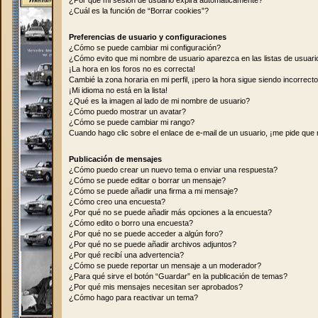
¿Por qué mi sesión de usuario expira automáticamente?
¿Cuál es la función de “Borrar cookies”?
Preferencias de usuario y configuraciones
¿Cómo se puede cambiar mi configuración?
¿Cómo evito que mi nombre de usuario aparezca en las listas de usuar
¡La hora en los foros no es correcta!
Cambié la zona horaria en mi perfil, ¡pero la hora sigue siendo incorrecto
¡Mi idioma no está en la lista!
¿Qué es la imagen al lado de mi nombre de usuario?
¿Cómo puedo mostrar un avatar?
¿Cómo se puede cambiar mi rango?
Cuando hago clic sobre el enlace de e-mail de un usuario, ¡me pide que 
Publicación de mensajes
¿Cómo puedo crear un nuevo tema o enviar una respuesta?
¿Cómo se puede editar o borrar un mensaje?
¿Cómo se puede añadir una firma a mi mensaje?
¿Cómo creo una encuesta?
¿Por qué no se puede añadir más opciones a la encuesta?
¿Cómo edito o borro una encuesta?
¿Por qué no se puede acceder a algún foro?
¿Por qué no se puede añadir archivos adjuntos?
¿Por qué recibí una advertencia?
¿Cómo se puede reportar un mensaje a un moderador?
¿Para qué sirve el botón “Guardar” en la publicación de temas?
¿Por qué mis mensajes necesitan ser aprobados?
¿Cómo hago para reactivar un tema?