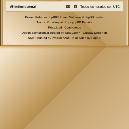
Índice general
Todos los horarios son
UTC
Desarrollado por
phpBB
® Forum Software © phpBB Limited
Traducción al español por
phpBB España
Privacidad
|
Condiciones
Design paintabstract created by Talk19Zehn -
OnGray-Design.de
Style Updated by
Prosk8er
And Re-updated by
Hugo.B