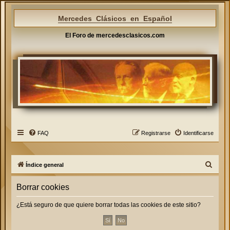
Mercedes Clásicos en Español
El Foro de mercedesclasicos.com
FAQ
Registrarse
Identificarse
B
Índice general
u
Borrar cookies
s
c
¿Está seguro de que quiere borrar todas las cookies de este sitio?
a
r