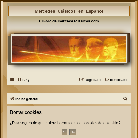
Mercedes Clásicos en Español
El Foro de mercedesclasicos.com
FAQ
Registrarse
Identificarse
B
Índice general
u
Borrar cookies
s
c
¿Está seguro de que quiere borrar todas las cookies de este sitio?
a
r