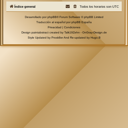
Índice general
Todos los horarios son
UTC
Desarrollado por
phpBB
® Forum Software © phpBB Limited
Traducción al español por
phpBB España
Privacidad
|
Condiciones
Design paintabstract created by Talk19Zehn -
OnGray-Design.de
Style Updated by
Prosk8er
And Re-updated by
Hugo.B