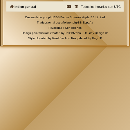
Índice general
Todos los horarios son
UTC
Desarrollado por
phpBB
® Forum Software © phpBB Limited
Traducción al español por
phpBB España
Privacidad
|
Condiciones
Design paintabstract created by Talk19Zehn -
OnGray-Design.de
Style Updated by
Prosk8er
And Re-updated by
Hugo.B