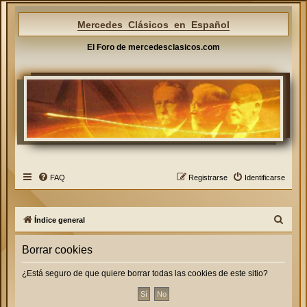
Mercedes Clásicos en Español
El Foro de mercedesclasicos.com
FAQ
Registrarse
Identificarse
B
Índice general
u
Borrar cookies
s
c
¿Está seguro de que quiere borrar todas las cookies de este sitio?
a
r