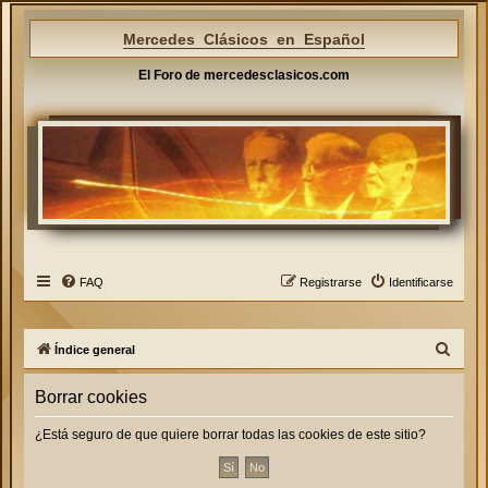
Mercedes Clásicos en Español
El Foro de mercedesclasicos.com
FAQ
Registrarse
Identificarse
B
Índice general
u
Borrar cookies
s
c
¿Está seguro de que quiere borrar todas las cookies de este sitio?
a
r