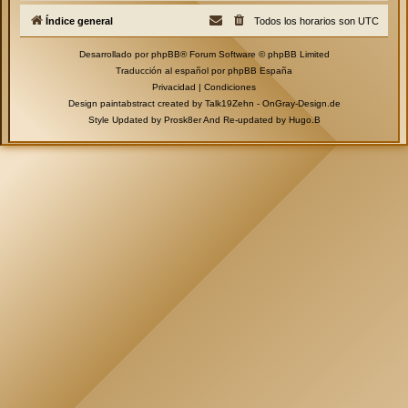
Índice general
Todos los horarios son
UTC
Desarrollado por
phpBB
® Forum Software © phpBB Limited
Traducción al español por
phpBB España
Privacidad
|
Condiciones
Design paintabstract created by Talk19Zehn -
OnGray-Design.de
Style Updated by
Prosk8er
And Re-updated by
Hugo.B