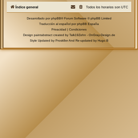
Índice general
Todos los horarios son
UTC
Desarrollado por
phpBB
® Forum Software © phpBB Limited
Traducción al español por
phpBB España
Privacidad
|
Condiciones
Design paintabstract created by Talk19Zehn -
OnGray-Design.de
Style Updated by
Prosk8er
And Re-updated by
Hugo.B