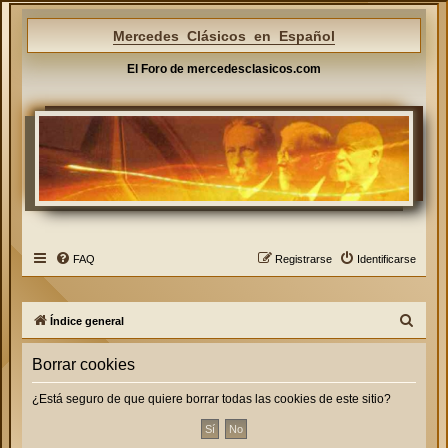
Mercedes Clásicos en Español
El Foro de mercedesclasicos.com
FAQ
Registrarse
Identificarse
B
Índice general
u
Borrar cookies
s
c
¿Está seguro de que quiere borrar todas las cookies de este sitio?
a
r