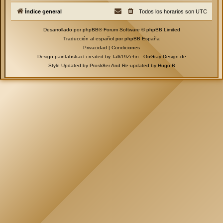
Índice general
Todos los horarios son
UTC
Desarrollado por
phpBB
® Forum Software © phpBB Limited
Traducción al español por
phpBB España
Privacidad
|
Condiciones
Design paintabstract created by Talk19Zehn -
OnGray-Design.de
Style Updated by
Prosk8er
And Re-updated by
Hugo.B