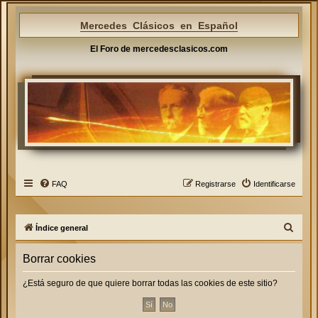
Mercedes Clásicos en Español
El Foro de mercedesclasicos.com
FAQ
Registrarse
Identificarse
B
Índice general
u
Borrar cookies
s
c
¿Está seguro de que quiere borrar todas las cookies de este sitio?
a
r