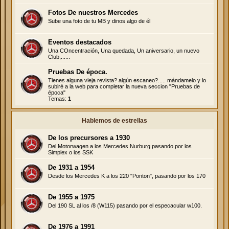
Fotos De nuestros Mercedes
Sube una foto de tu MB y dinos algo de él
Eventos destacados
Una COncentración, Una quedada, Un aniversario, un nuevo
Club,......
Pruebas De época.
Tienes alguna vieja revista? algún escaneo?..... mándamelo y lo
subiré a la web para completar la nueva seccion "Pruebas de
época"
Temas:
1
Hablemos de estrellas
De los precursores a 1930
Del Motorwagen a los Mercedes Nurburg pasando por los
Simplex o los SSK
De 1931 a 1954
Desde los Mercedes K a los 220 "Ponton", pasando por los 170
De 1955 a 1975
Del 190 SL al los /8 (W115) pasando por el especacular w100.
De 1976 a 1991