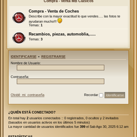
Compra - Venta MB Clásicos
Compra - Venta de Coches
Describe con la mayor exactitud lo que vendes..... las fotos te
ayudaran mucho!!!
Temas:
1
Recambios, piezas, automoblia,.....
Temas:
3
IDENTIFICARSE
•
REGISTRARSE
Nombre de Usuario:
Contraseña:
Olvidé mi contraseña
Recordar
¿QUIÉN ESTÁ CONECTADO?
En total hay
2
usuarios conectados :: 0 registrados, 0 ocultos y 2 invitados
(basados en usuarios activos en los últimos 5 minutos)
La mayor cantidad de usuarios identificados fue
399
el Sab Ago 30, 2025 6:12 am
ESTADÍSTICAS