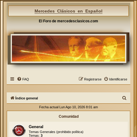
Mercedes Clásicos en Español
El Foro de mercedesclasicos.com
FAQ
Registrarse
Identificarse
B
Índice general
u
Fecha actual Lun Ago 10, 2026 8:01 am
s
Comunidad
c
General
a
Temas Generales (prohibido política)
r
Temas:
3