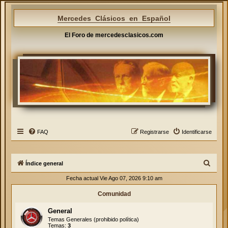
Mercedes Clásicos en Español
El Foro de mercedesclasicos.com
FAQ
Registrarse
Identificarse
B
Índice general
u
Fecha actual Vie Ago 07, 2026 9:10 am
s
Comunidad
c
General
a
Temas Generales (prohibido política)
r
Temas:
3