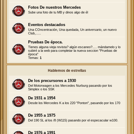
Fotos De nuestros Mercedes
Sube una foto de tu MB y dinos algo de él
Eventos destacados
Una COncentración, Una quedada, Un aniversario, un nuevo
Club,......
Pruebas De época.
Tienes alguna vieja revista? algún escaneo?..... mándamelo y lo
subiré a la web para completar la nueva seccion "Pruebas de
época"
Temas:
1
Hablemos de estrellas
De los precursores a 1930
Del Motorwagen a los Mercedes Nurburg pasando por los
Simplex o los SSK
De 1931 a 1954
Desde los Mercedes K a los 220 "Ponton", pasando por los 170
De 1955 a 1975
Del 190 SL al los /8 (W115) pasando por el especacular w100.
De 1976 a 1991