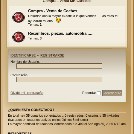
Compra - Venta MB Clásicos
Compra - Venta de Coches
Describe con la mayor exactitud lo que vendes..... las fotos te
ayudaran mucho!!!
Temas:
1
Recambios, piezas, automoblia,.....
Temas:
3
IDENTIFICARSE
•
REGISTRARSE
Nombre de Usuario:
Contraseña:
Olvidé mi contraseña
Recordar
¿QUIÉN ESTÁ CONECTADO?
En total hay
35
usuarios conectados :: 0 registrados, 0 ocultos y 35 invitados
(basados en usuarios activos en los últimos 5 minutos)
La mayor cantidad de usuarios identificados fue
399
el Sab Ago 30, 2025 6:12 am
ESTADÍSTICAS