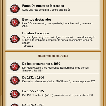
Fotos De nuestros Mercedes
Sube una foto de tu MB y dinos algo de él
Eventos destacados
Una COncentración, Una quedada, Un aniversario, un nuevo
Club,......
Pruebas De época.
Tienes alguna vieja revista? algún escaneo?..... mándamelo y lo
subiré a la web para completar la nueva seccion "Pruebas de
época"
Temas:
1
Hablemos de estrellas
De los precursores a 1930
Del Motorwagen a los Mercedes Nurburg pasando por los
Simplex o los SSK
De 1931 a 1954
Desde los Mercedes K a los 220 "Ponton", pasando por los 170
De 1955 a 1975
Del 190 SL al los /8 (W115) pasando por el especacular w100.
De 1976 a 1991