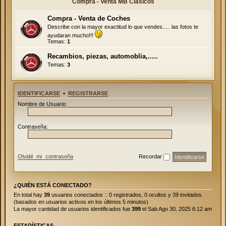
Compra - Venta MB Clásicos
Compra - Venta de Coches
Describe con la mayor exactitud lo que vendes..... las fotos te
ayudaran mucho!!!
Temas:
1
Recambios, piezas, automoblia,.....
Temas:
3
IDENTIFICARSE
•
REGISTRARSE
Nombre de Usuario:
Contraseña:
Olvidé mi contraseña
Recordar
¿QUIÉN ESTÁ CONECTADO?
En total hay
39
usuarios conectados :: 0 registrados, 0 ocultos y 39 invitados
(basados en usuarios activos en los últimos 5 minutos)
La mayor cantidad de usuarios identificados fue
399
el Sab Ago 30, 2025 6:12 am
ESTADÍSTICAS