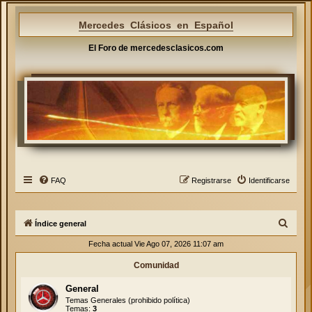
Mercedes Clásicos en Español
El Foro de mercedesclasicos.com
FAQ
Registrarse
Identificarse
B
Índice general
u
Fecha actual Vie Ago 07, 2026 11:07 am
s
Comunidad
c
General
a
Temas Generales (prohibido política)
r
Temas:
3