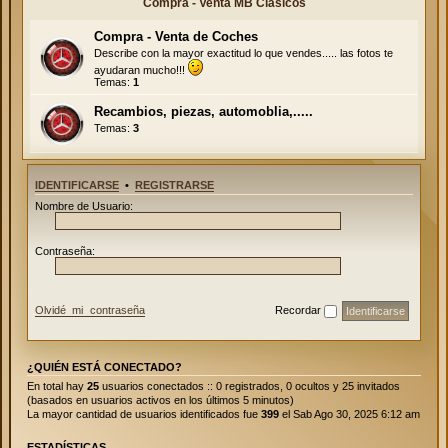
Compra - Venta MB Clásicos
Compra - Venta de Coches
Describe con la mayor exactitud lo que vendes..... las fotos te
ayudaran mucho!!!
Temas:
1
Recambios, piezas, automoblia,.....
Temas:
3
IDENTIFICARSE
•
REGISTRARSE
Nombre de Usuario:
Contraseña:
Olvidé mi contraseña
Recordar
¿QUIÉN ESTÁ CONECTADO?
En total hay
25
usuarios conectados :: 0 registrados, 0 ocultos y 25 invitados
(basados en usuarios activos en los últimos 5 minutos)
La mayor cantidad de usuarios identificados fue
399
el Sab Ago 30, 2025 6:12 am
ESTADÍSTICAS