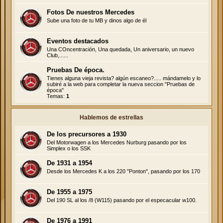
Fotos De nuestros Mercedes
Sube una foto de tu MB y dinos algo de él
Eventos destacados
Una COncentración, Una quedada, Un aniversario, un nuevo
Club,......
Pruebas De época.
Tienes alguna vieja revista? algún escaneo?..... mándamelo y lo
subiré a la web para completar la nueva seccion "Pruebas de
época"
Temas:
1
Hablemos de estrellas
De los precursores a 1930
Del Motorwagen a los Mercedes Nurburg pasando por los
Simplex o los SSK
De 1931 a 1954
Desde los Mercedes K a los 220 "Ponton", pasando por los 170
De 1955 a 1975
Del 190 SL al los /8 (W115) pasando por el especacular w100.
De 1976 a 1991