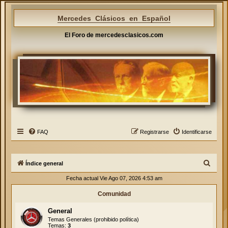
Mercedes Clásicos en Español
El Foro de mercedesclasicos.com
FAQ
Registrarse
Identificarse
B
Índice general
u
Fecha actual Vie Ago 07, 2026 4:53 am
s
Comunidad
c
General
a
Temas Generales (prohibido política)
r
Temas:
3