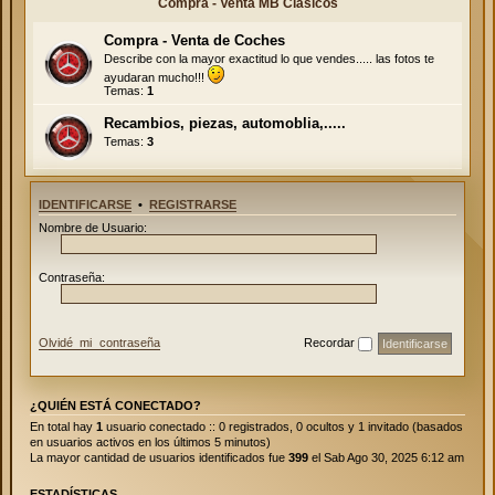
Compra - Venta MB Clásicos
Compra - Venta de Coches
Describe con la mayor exactitud lo que vendes..... las fotos te
ayudaran mucho!!!
Temas:
1
Recambios, piezas, automoblia,.....
Temas:
3
IDENTIFICARSE
•
REGISTRARSE
Nombre de Usuario:
Contraseña:
Olvidé mi contraseña
Recordar
¿QUIÉN ESTÁ CONECTADO?
En total hay
1
usuario conectado :: 0 registrados, 0 ocultos y 1 invitado (basados
en usuarios activos en los últimos 5 minutos)
La mayor cantidad de usuarios identificados fue
399
el Sab Ago 30, 2025 6:12 am
ESTADÍSTICAS