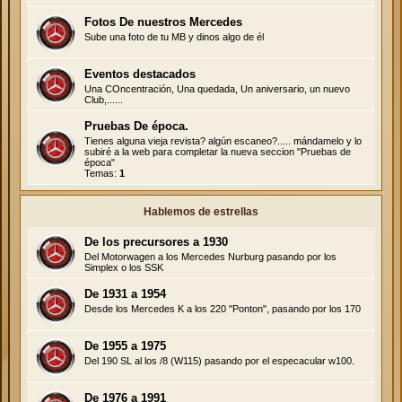
Fotos De nuestros Mercedes
Sube una foto de tu MB y dinos algo de él
Eventos destacados
Una COncentración, Una quedada, Un aniversario, un nuevo
Club,......
Pruebas De época.
Tienes alguna vieja revista? algún escaneo?..... mándamelo y lo
subiré a la web para completar la nueva seccion "Pruebas de
época"
Temas:
1
Hablemos de estrellas
De los precursores a 1930
Del Motorwagen a los Mercedes Nurburg pasando por los
Simplex o los SSK
De 1931 a 1954
Desde los Mercedes K a los 220 "Ponton", pasando por los 170
De 1955 a 1975
Del 190 SL al los /8 (W115) pasando por el especacular w100.
De 1976 a 1991