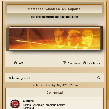
Mercedes Clásicos en Español
El Foro de mercedesclasicos.com
FAQ
Registrarse
Identificarse
B
Índice general
u
Fecha actual Vie Ago 07, 2026 7:20 am
s
Comunidad
c
General
a
Temas Generales (prohibido política)
r
Temas:
3