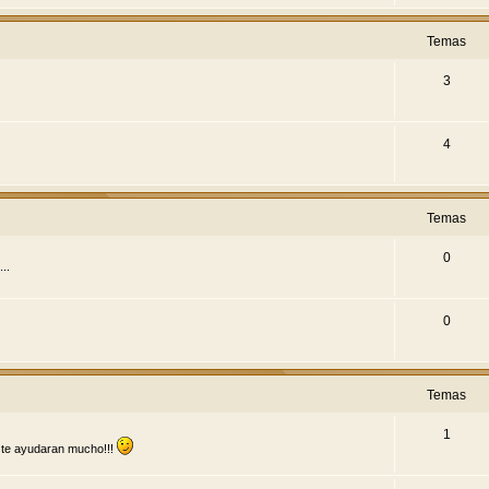
Temas
3
4
Temas
0
..
0
Temas
1
s te ayudaran mucho!!!