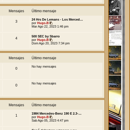
Mensajes
Último mensaje
24 Hrs De Lemans - Los Merced…
3
V
por
Hugo.B
e
Mar Ago 22, 2023 1:46 pm
r
ú
500 SEC by Sbarro
l
4
V
por
Hugo.B
t
e
Dom Ago 20, 2023 7:34 pm
i
r
m
ú
o
l
m
t
e
Mensajes
Último mensaje
i
n
m
s
No hay mensajes
o
a
0
m
j
e
e
n
s
No hay mensajes
a
0
j
e
Mensajes
Último mensaje
1984 Mercedes-Benz 190 E 2.3-…
1
V
por
Hugo.B
e
Sab Ago 05, 2023 4:47 pm
r
ú