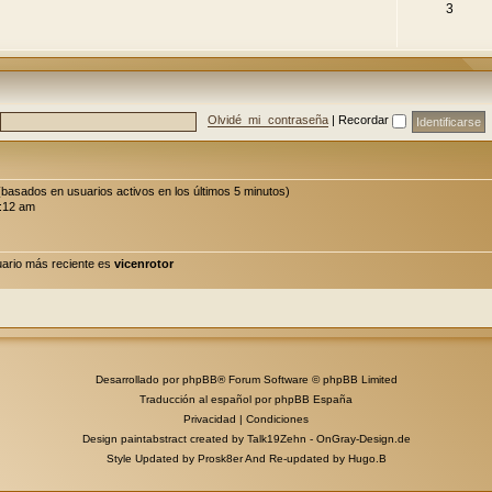
3
Olvidé mi contraseña
|
Recordar
 (basados en usuarios activos en los últimos 5 minutos)
6:12 am
ario más reciente es
vicenrotor
Desarrollado por
phpBB
® Forum Software © phpBB Limited
Traducción al español por
phpBB España
Privacidad
|
Condiciones
Design paintabstract created by Talk19Zehn -
OnGray-Design.de
Style Updated by
Prosk8er
And Re-updated by
Hugo.B