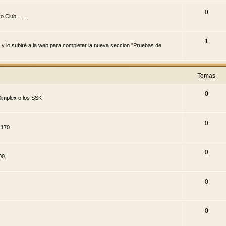
0
Club,......
1
 y lo subiré a la web para completar la nueva seccion "Pruebas de
Temas
0
implex o los SSK
0
 170
0
00.
0
0