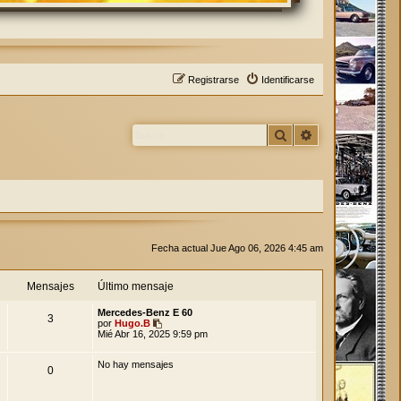
Registrarse
Identificarse
Buscar
Búsqueda avan
Fecha actual Jue Ago 06, 2026 4:45 am
Mensajes
Último mensaje
Mercedes-Benz E 60
3
V
por
Hugo.B
e
Mié Abr 16, 2025 9:59 pm
r
ú
No hay mensajes
l
0
t
i
m