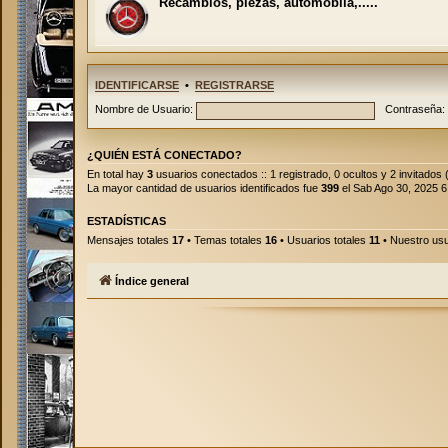
Recambios, piezas, automoblia,.....
IDENTIFICARSE
•
REGISTRARSE
Nombre de Usuario:
Contraseña:
¿QUIÉN ESTÁ CONECTADO?
En total hay
3
usuarios conectados :: 1 registrado, 0 ocultos y 2 invitados
La mayor cantidad de usuarios identificados fue
399
el Sab Ago 30, 2025 
ESTADÍSTICAS
Mensajes totales
17
• Temas totales
16
• Usuarios totales
11
• Nuestro usu
Índice general