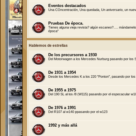
Eventos destacados
Una COncentración, Una quedada, Un aniversario, un nuevo 
Pruebas De época.
Tienes alguna vieja revista? algún escaneo?..... mándamelo
época"
Hablemos de estrellas
De los precursores a 1930
Del Motorwagen a los Mercedes Nurburg pasando por los S
De 1931 a 1954
Desde los Mercedes K a los 220 "Ponton", pasando por los
De 1955 a 1975
Del 190 SL al los /8 (W115) pasando por el especacular w1
De 1976 a 1991
Del R107 al w140 ppasando por el w123
1992 y más allá