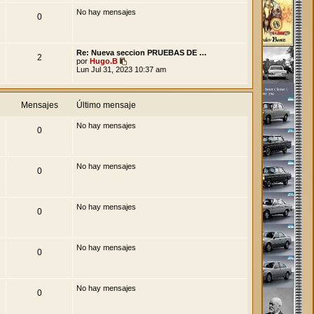
o
No hay mensajes
m
0
e
n
s
a
Re: Nueva seccion PRUEBAS DE …
j
2
V
por
Hugo.B
e
e
Lun Jul 31, 2023 10:37 am
r
ú
l
t
Mensajes
Último mensaje
i
m
No hay mensajes
o
0
m
e
n
s
No hay mensajes
a
0
j
e
No hay mensajes
0
No hay mensajes
0
No hay mensajes
0