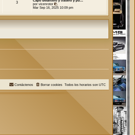
Capó delantero y trasero y pu…
l
3
V
por
vicenrotor
t
e
Mar Sep 16, 2025 10:09 pm
i
r
m
ú
o
l
m
t
e
i
n
m
s
o
a
m
j
e
e
n
s
a
j
e
Contáctenos
Borrar cookies
Todos los horarios son
UTC