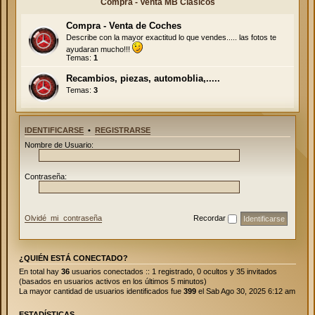
Compra - Venta MB Clásicos
Compra - Venta de Coches
Describe con la mayor exactitud lo que vendes..... las fotos te
ayudaran mucho!!!
Temas:
1
Recambios, piezas, automoblia,.....
Temas:
3
IDENTIFICARSE
•
REGISTRARSE
Nombre de Usuario:
Contraseña:
Olvidé mi contraseña
Recordar
¿QUIÉN ESTÁ CONECTADO?
En total hay
36
usuarios conectados :: 1 registrado, 0 ocultos y 35 invitados
(basados en usuarios activos en los últimos 5 minutos)
La mayor cantidad de usuarios identificados fue
399
el Sab Ago 30, 2025 6:12 am
ESTADÍSTICAS