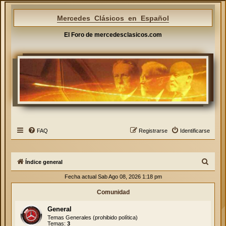
Mercedes Clásicos en Español
El Foro de mercedesclasicos.com
FAQ
Registrarse
Identificarse
B
Índice general
u
Fecha actual Sab Ago 08, 2026 1:18 pm
s
Comunidad
c
General
a
Temas Generales (prohibido política)
r
Temas:
3