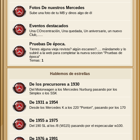
Fotos De nuestros Mercedes
Sube una foto de tu MB y dinos algo de él
Eventos destacados
Una COncentración, Una quedada, Un aniversario, un nuevo
Club,......
Pruebas De época.
Tienes alguna vieja revista? algún escaneo?..... mándamelo y lo
subiré a la web para completar la nueva seccion "Pruebas de
época"
Temas:
1
Hablemos de estrellas
De los precursores a 1930
Del Motorwagen a los Mercedes Nurburg pasando por los
Simplex o los SSK
De 1931 a 1954
Desde los Mercedes K a los 220 "Ponton", pasando por los 170
De 1955 a 1975
Del 190 SL al los /8 (W115) pasando por el especacular w100.
De 1976 a 1991