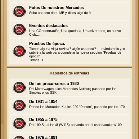
Fotos De nuestros Mercedes
Sube una foto de tu MB y dinos algo de él
Eventos destacados
Una COncentración, Una quedada, Un aniversario, un nuevo
Club,......
Pruebas De época.
Tienes alguna vieja revista? algún escaneo?..... mándamelo y lo
subiré a la web para completar la nueva seccion "Pruebas de
época"
Temas:
1
Hablemos de estrellas
De los precursores a 1930
Del Motorwagen a los Mercedes Nurburg pasando por los
Simplex o los SSK
De 1931 a 1954
Desde los Mercedes K a los 220 "Ponton", pasando por los 170
De 1955 a 1975
Del 190 SL al los /8 (W115) pasando por el especacular w100.
De 1976 a 1991