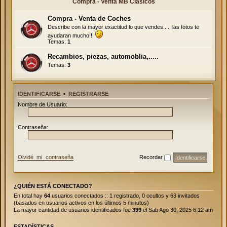
Compra - Venta MB Clásicos
Compra - Venta de Coches
Describe con la mayor exactitud lo que vendes..... las fotos te
ayudaran mucho!!!
Temas:
1
Recambios, piezas, automoblia,.....
Temas:
3
IDENTIFICARSE
•
REGISTRARSE
Nombre de Usuario:
Contraseña:
Olvidé mi contraseña
Recordar
¿QUIÉN ESTÁ CONECTADO?
En total hay
64
usuarios conectados :: 1 registrado, 0 ocultos y 63 invitados
(basados en usuarios activos en los últimos 5 minutos)
La mayor cantidad de usuarios identificados fue
399
el Sab Ago 30, 2025 6:12 am
ESTADÍSTICAS