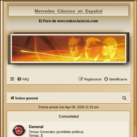
Mercedes Clásicos en Español
El Foro de mercedesclasicos.com
FAQ
Registrarse
Identificarse
B
Índice general
u
Fecha actual Jue Ago 06, 2026 11:32 pm
s
Comunidad
c
General
a
Temas Generales (prohibido política)
r
Temas:
3