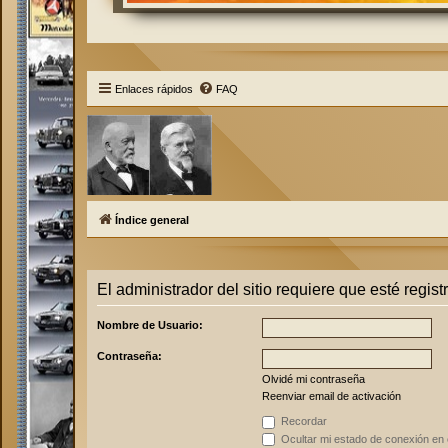
Enlaces rápidos
FAQ
Índice general
El administrador del sitio requiere que esté regist
Nombre de Usuario:
Contraseña:
Olvidé mi contraseña
Reenviar email de activación
Recordar
Ocultar mi estado de conexión en 