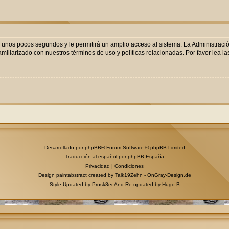
o unos pocos segundos y le permitirá un amplio acceso al sistema. La Administraci
miliarizado con nuestros términos de uso y políticas relacionadas. Por favor lea las
Desarrollado por
phpBB
® Forum Software © phpBB Limited
Traducción al español por
phpBB España
Privacidad
|
Condiciones
Design paintabstract created by Talk19Zehn -
OnGray-Design.de
Style Updated by
Prosk8er
And Re-updated by
Hugo.B