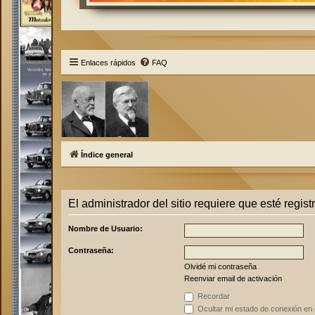
Enlaces rápidos
FAQ
Índice general
El administrador del sitio requiere que esté regist
Nombre de Usuario:
Contraseña:
Olvidé mi contraseña
Reenviar email de activación
Recordar
Ocultar mi estado de conexión en 