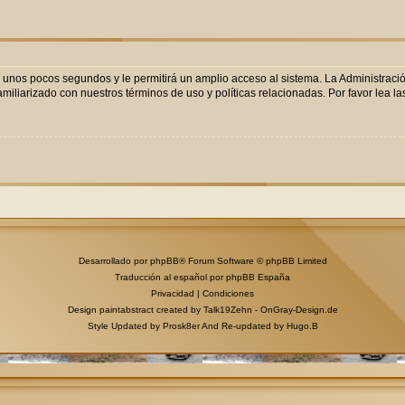
o unos pocos segundos y le permitirá un amplio acceso al sistema. La Administraci
miliarizado con nuestros términos de uso y políticas relacionadas. Por favor lea las
Desarrollado por
phpBB
® Forum Software © phpBB Limited
Traducción al español por
phpBB España
Privacidad
|
Condiciones
Design paintabstract created by Talk19Zehn -
OnGray-Design.de
Style Updated by
Prosk8er
And Re-updated by
Hugo.B