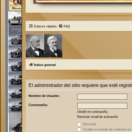
Enlaces rápidos
FAQ
Índice general
El administrador del sitio requiere que esté regist
Nombre de Usuario:
Contraseña:
Olvidé mi contraseña
Reenviar email de activación
Recordar
Ocultar mi estado de conexión en 