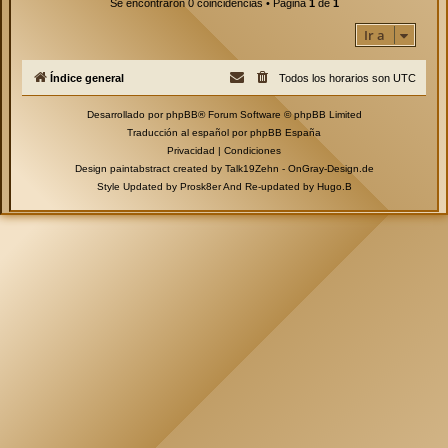
Se encontraron 0 coincidencias • Página
1
de
1
Ir a
Índice general
Todos los horarios son
UTC
Desarrollado por
phpBB
® Forum Software © phpBB Limited
Traducción al español por
phpBB España
Privacidad
|
Condiciones
Design paintabstract created by Talk19Zehn -
OnGray-Design.de
Style Updated by
Prosk8er
And Re-updated by
Hugo.B