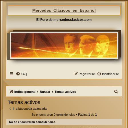
Mercedes Clásicos en Español
El Foro de mercedesclasicos.com
FAQ
Registrarse
Identificarse
B
Índice general
Buscar
Temas activos
u
Temas activos
s
Ir a búsqueda avanzada
c
Se encontraron 0 coincidencias • Página
1
de
1
a
No se encontraron coincidencias.
r