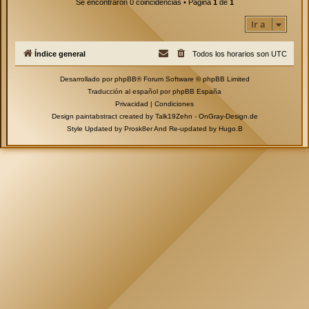
Se encontraron 0 coincidencias • Página
1
de
1
Ir a
Índice general
Todos los horarios son
UTC
Desarrollado por
phpBB
® Forum Software © phpBB Limited
Traducción al español por
phpBB España
Privacidad
|
Condiciones
Design paintabstract created by Talk19Zehn -
OnGray-Design.de
Style Updated by
Prosk8er
And Re-updated by
Hugo.B