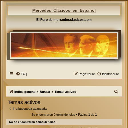
Mercedes Clásicos en Español
El Foro de mercedesclasicos.com
FAQ
Registrarse
Identificarse
B
Índice general
Buscar
Temas activos
u
Temas activos
s
Ir a búsqueda avanzada
c
Se encontraron 0 coincidencias • Página
1
de
1
a
No se encontraron coincidencias.
r