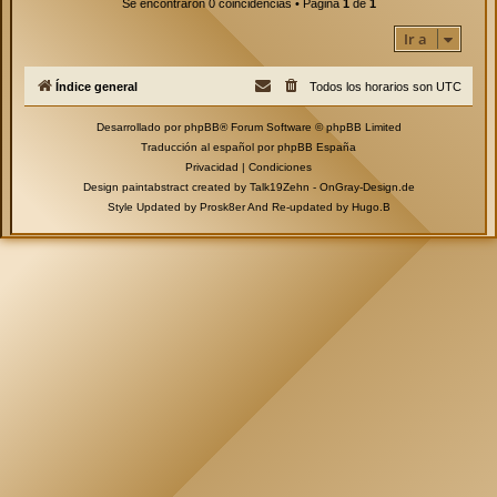
Se encontraron 0 coincidencias • Página
1
de
1
Ir a
Índice general
Todos los horarios son
UTC
Desarrollado por
phpBB
® Forum Software © phpBB Limited
Traducción al español por
phpBB España
Privacidad
|
Condiciones
Design paintabstract created by Talk19Zehn -
OnGray-Design.de
Style Updated by
Prosk8er
And Re-updated by
Hugo.B