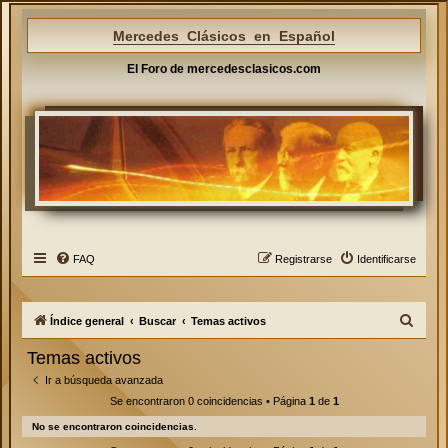
Mercedes Clásicos en Español
El Foro de mercedesclasicos.com
FAQ
Registrarse
Identificarse
B
Índice general
Buscar
Temas activos
u
Temas activos
s
Ir a búsqueda avanzada
c
Se encontraron 0 coincidencias • Página
1
de
1
a
No se encontraron coincidencias.
r