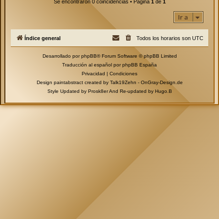
Se encontraron 0 coincidencias • Página
1
de
1
Ir a
Índice general
Todos los horarios son
UTC
Desarrollado por
phpBB
® Forum Software © phpBB Limited
Traducción al español por
phpBB España
Privacidad
|
Condiciones
Design paintabstract created by Talk19Zehn -
OnGray-Design.de
Style Updated by
Prosk8er
And Re-updated by
Hugo.B