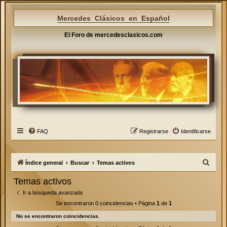
Mercedes Clásicos en Español
El Foro de mercedesclasicos.com
FAQ
Registrarse
Identificarse
B
Índice general
Buscar
Temas activos
u
Temas activos
s
Ir a búsqueda avanzada
c
Se encontraron 0 coincidencias • Página
1
de
1
a
No se encontraron coincidencias.
r