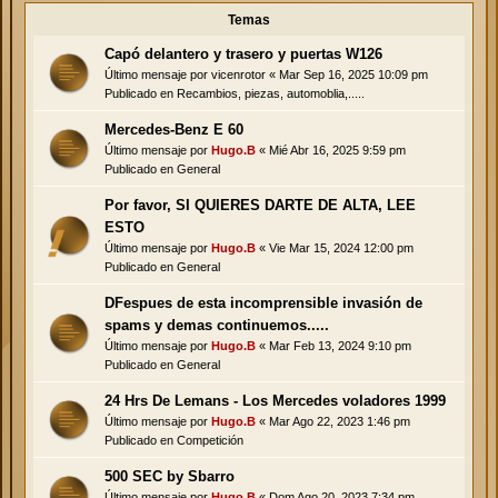
Temas
Capó delantero y trasero y puertas W126
Último mensaje por
vicenrotor
«
Mar Sep 16, 2025 10:09 pm
Publicado en
Recambios, piezas, automoblia,.....
Mercedes-Benz E 60
Último mensaje por
Hugo.B
«
Mié Abr 16, 2025 9:59 pm
Publicado en
General
Por favor, SI QUIERES DARTE DE ALTA, LEE
ESTO
Último mensaje por
Hugo.B
«
Vie Mar 15, 2024 12:00 pm
Publicado en
General
DFespues de esta incomprensible invasión de
spams y demas continuemos.....
Último mensaje por
Hugo.B
«
Mar Feb 13, 2024 9:10 pm
Publicado en
General
24 Hrs De Lemans - Los Mercedes voladores 1999
Último mensaje por
Hugo.B
«
Mar Ago 22, 2023 1:46 pm
Publicado en
Competición
500 SEC by Sbarro
Último mensaje por
Hugo.B
«
Dom Ago 20, 2023 7:34 pm