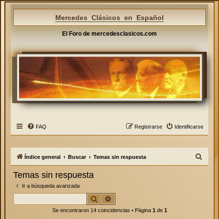
Mercedes Clásicos en Español
El Foro de mercedesclasicos.com
FAQ
Registrarse
Identificarse
B
Índice general
Buscar
Temas sin respuesta
u
Temas sin respuesta
s
Ir a búsqueda avanzada
c
Buscar
Búsqueda avanzada
a
Se encontraron 14 coincidencias • Página
1
de
1
r