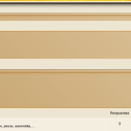
Respuestas
0
, piezas, automoblia,.....