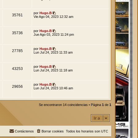
por
Hugo.B
35761
Vie Ago 04, 2023 12:32 am
por
Hugo.B
35736
Jue Ago 03, 2023 11:24 pm
por
Hugo.B
27785
Lun Jul 24, 2023 11:33 am
por
Hugo.B
43253
Lun Jul 24, 2023 11:18 am
por
Hugo.B
29656
Lun Jul 24, 2023 10:46 am
Se encontraron 14 coincidencias • Página
1
de
1
Ir a
Contáctenos
Borrar cookies
Todos los horarios son
UTC