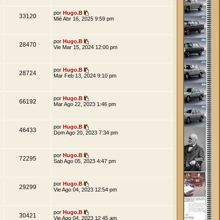
por
Hugo.B
33120
Mié Abr 16, 2025 9:59 pm
por
Hugo.B
28470
Vie Mar 15, 2024 12:00 pm
por
Hugo.B
28724
Mar Feb 13, 2024 9:10 pm
por
Hugo.B
66192
Mar Ago 22, 2023 1:46 pm
por
Hugo.B
46433
Dom Ago 20, 2023 7:34 pm
por
Hugo.B
72295
Sab Ago 05, 2023 4:47 pm
por
Hugo.B
29299
Vie Ago 04, 2023 12:54 pm
por
Hugo.B
30421
Vie Ago 04, 2023 12:45 am