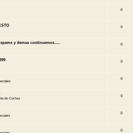
0
 ESTO
0
 spams y demas continuemos.....
0
999
0
0
eciales
'
0
nta de Coches
0
eciales
0
eciales