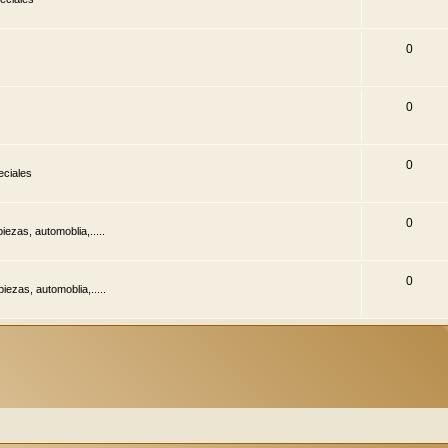
0
0
0
ciales
0
ezas, automoblia,.....
0
ezas, automoblia,.....