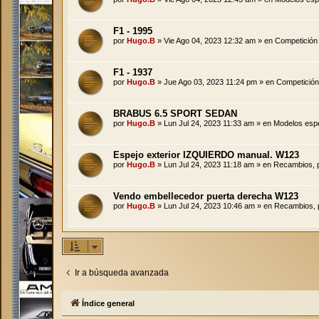
F1 - 1995
por
Hugo.B
»
Vie Ago 04, 2023 12:32 am
» en
Competición
F1 - 1937
por
Hugo.B
»
Jue Ago 03, 2023 11:24 pm
» en
Competición
BRABUS 6.5 SPORT SEDAN
por
Hugo.B
»
Lun Jul 24, 2023 11:33 am
» en
Modelos espe
Espejo exterior IZQUIERDO manual. W123
por
Hugo.B
»
Lun Jul 24, 2023 11:18 am
» en
Recambios, pi
Vendo embellecedor puerta derecha W123
por
Hugo.B
»
Lun Jul 24, 2023 10:46 am
» en
Recambios, pi
Ir a búsqueda avanzada
Índice general