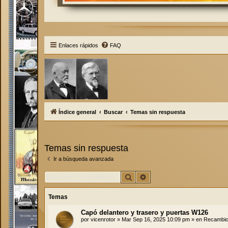
Enlaces rápidos
FAQ
Índice general
Buscar
Temas sin respuesta
Temas sin respuesta
Ir a búsqueda avanzada
Buscar
Búsqueda avanzada
Temas
Capó delantero y trasero y puertas W126
por
vicenrotor
»
Mar Sep 16, 2025 10:09 pm
» en
Recambios