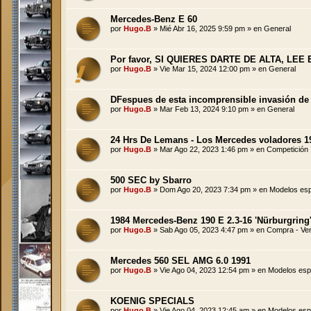
Mercedes-Benz E 60
por
Hugo.B
»
Mié Abr 16, 2025 9:59 pm
» en
General
Por favor, SI QUIERES DARTE DE ALTA, LEE
por
Hugo.B
»
Vie Mar 15, 2024 12:00 pm
» en
General
DFespues de esta incomprensible invasión de
por
Hugo.B
»
Mar Feb 13, 2024 9:10 pm
» en
General
24 Hrs De Lemans - Los Mercedes voladores 1
por
Hugo.B
»
Mar Ago 22, 2023 1:46 pm
» en
Competición
500 SEC by Sbarro
por
Hugo.B
»
Dom Ago 20, 2023 7:34 pm
» en
Modelos esp
1984 Mercedes-Benz 190 E 2.3-16 'Nürburgring
por
Hugo.B
»
Sab Ago 05, 2023 4:47 pm
» en
Compra - Ve
Mercedes 560 SEL AMG 6.0 1991
por
Hugo.B
»
Vie Ago 04, 2023 12:54 pm
» en
Modelos esp
KOENIG SPECIALS
por
Hugo.B
»
Vie Ago 04, 2023 12:45 am
» en
Modelos esp