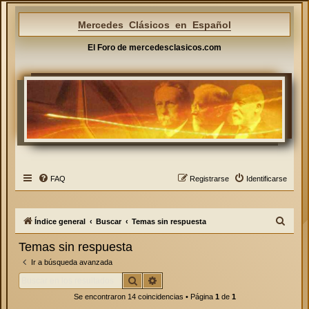
Mercedes Clásicos en Español
El Foro de mercedesclasicos.com
FAQ
Registrarse
Identificarse
B
Índice general
Buscar
Temas sin respuesta
u
Temas sin respuesta
s
Ir a búsqueda avanzada
c
Buscar
Búsqueda avanzada
a
Se encontraron 14 coincidencias • Página
1
de
1
r