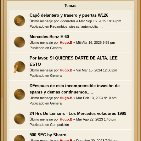
Temas
Capó delantero y trasero y puertas W126
Último mensaje por
vicenrotor
«
Mar Sep 16, 2025 10:09 pm
Publicado en
Recambios, piezas, automoblia,.....
Mercedes-Benz E 60
Último mensaje por
Hugo.B
«
Mié Abr 16, 2025 9:59 pm
Publicado en
General
Por favor, SI QUIERES DARTE DE ALTA, LEE
ESTO
Último mensaje por
Hugo.B
«
Vie Mar 15, 2024 12:00 pm
Publicado en
General
DFespues de esta incomprensible invasión de
spams y demas continuemos.....
Último mensaje por
Hugo.B
«
Mar Feb 13, 2024 9:10 pm
Publicado en
General
24 Hrs De Lemans - Los Mercedes voladores 1999
Último mensaje por
Hugo.B
«
Mar Ago 22, 2023 1:46 pm
Publicado en
Competición
500 SEC by Sbarro
Último mensaje por
Hugo.B
«
Dom Ago 20, 2023 7:34 pm