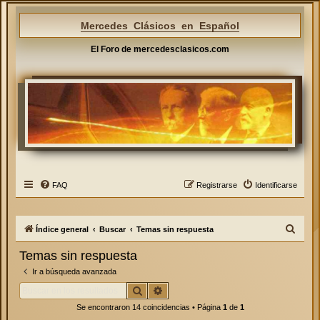
Mercedes Clásicos en Español
El Foro de mercedesclasicos.com
FAQ
Registrarse
Identificarse
B
Índice general
Buscar
Temas sin respuesta
u
Temas sin respuesta
s
Ir a búsqueda avanzada
c
Buscar
Búsqueda avanzada
a
Se encontraron 14 coincidencias • Página
1
de
1
r