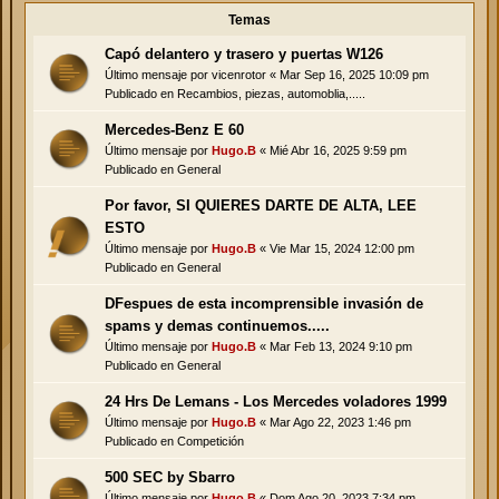
Temas
Capó delantero y trasero y puertas W126
Último mensaje por
vicenrotor
«
Mar Sep 16, 2025 10:09 pm
Publicado en
Recambios, piezas, automoblia,.....
Mercedes-Benz E 60
Último mensaje por
Hugo.B
«
Mié Abr 16, 2025 9:59 pm
Publicado en
General
Por favor, SI QUIERES DARTE DE ALTA, LEE
ESTO
Último mensaje por
Hugo.B
«
Vie Mar 15, 2024 12:00 pm
Publicado en
General
DFespues de esta incomprensible invasión de
spams y demas continuemos.....
Último mensaje por
Hugo.B
«
Mar Feb 13, 2024 9:10 pm
Publicado en
General
24 Hrs De Lemans - Los Mercedes voladores 1999
Último mensaje por
Hugo.B
«
Mar Ago 22, 2023 1:46 pm
Publicado en
Competición
500 SEC by Sbarro
Último mensaje por
Hugo.B
«
Dom Ago 20, 2023 7:34 pm