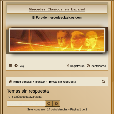
Mercedes Clásicos en Español
El Foro de mercedesclasicos.com
FAQ
Registrarse
Identificarse
B
Índice general
Buscar
Temas sin respuesta
u
Temas sin respuesta
s
Ir a búsqueda avanzada
c
Buscar
Búsqueda avanzada
a
Se encontraron 14 coincidencias • Página
1
de
1
r