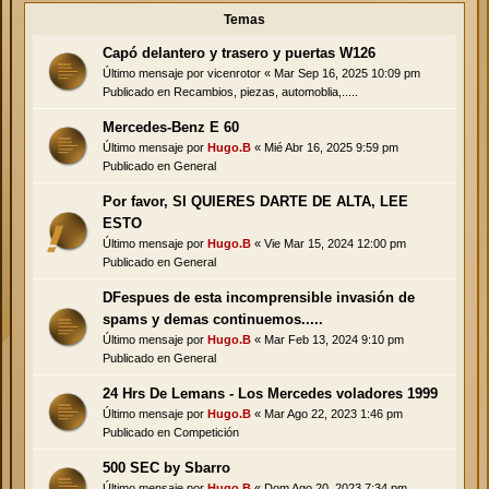
Temas
Capó delantero y trasero y puertas W126
Último mensaje por
vicenrotor
«
Mar Sep 16, 2025 10:09 pm
Publicado en
Recambios, piezas, automoblia,.....
Mercedes-Benz E 60
Último mensaje por
Hugo.B
«
Mié Abr 16, 2025 9:59 pm
Publicado en
General
Por favor, SI QUIERES DARTE DE ALTA, LEE
ESTO
Último mensaje por
Hugo.B
«
Vie Mar 15, 2024 12:00 pm
Publicado en
General
DFespues de esta incomprensible invasión de
spams y demas continuemos.....
Último mensaje por
Hugo.B
«
Mar Feb 13, 2024 9:10 pm
Publicado en
General
24 Hrs De Lemans - Los Mercedes voladores 1999
Último mensaje por
Hugo.B
«
Mar Ago 22, 2023 1:46 pm
Publicado en
Competición
500 SEC by Sbarro
Último mensaje por
Hugo.B
«
Dom Ago 20, 2023 7:34 pm