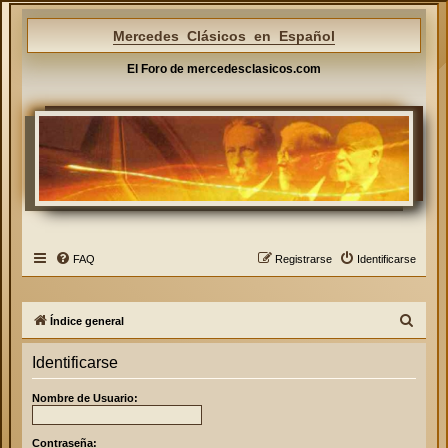
Mercedes Clásicos en Español
El Foro de mercedesclasicos.com
FAQ
Registrarse
Identificarse
B
Índice general
u
Identificarse
s
c
Nombre de Usuario:
a
r
Contraseña: