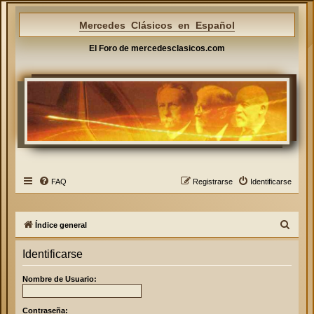
Mercedes Clásicos en Español
El Foro de mercedesclasicos.com
FAQ
Registrarse
Identificarse
B
Índice general
u
Identificarse
s
c
Nombre de Usuario:
a
r
Contraseña: