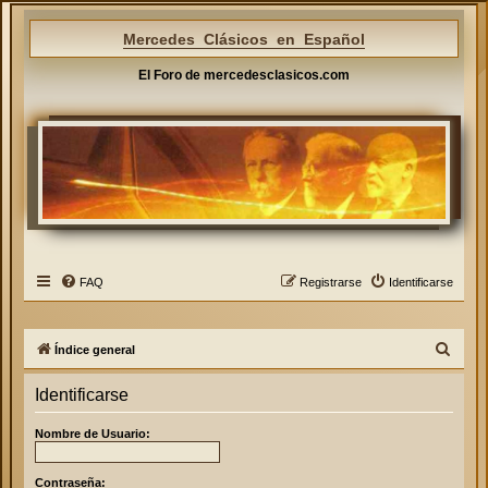
Mercedes Clásicos en Español
El Foro de mercedesclasicos.com
FAQ
Registrarse
Identificarse
B
Índice general
u
Identificarse
s
c
Nombre de Usuario:
a
r
Contraseña: