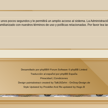
o unos pocos segundos y le permitirá un amplio acceso al sistema. La Administraci
miliarizado con nuestros términos de uso y políticas relacionadas. Por favor lea las
Desarrollado por
phpBB
® Forum Software © phpBB Limited
Traducción al español por
phpBB España
Privacidad
|
Condiciones
Design paintabstract created by Talk19Zehn -
OnGray-Design.de
Style Updated by
Prosk8er
And Re-updated by
Hugo.B