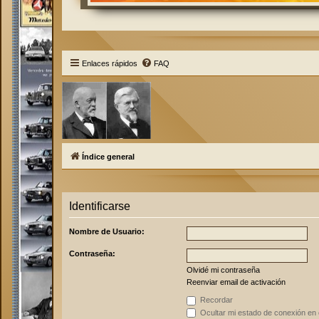
Enlaces rápidos
FAQ
Índice general
Identificarse
Nombre de Usuario:
Contraseña:
Olvidé mi contraseña
Reenviar email de activación
Recordar
Ocultar mi estado de conexión en 