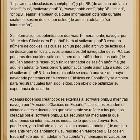
“https://mercedesclasicos.com/phpbb”) y phpBB (de aquí en adelante
“ellos”, “sus”, “software phpBB”, “www.phpbb.com”, “phpBB Limited”,
“phpBB Teams”) emplean cualquier información obtenida durante
cualquier sesión de uso por usted (de aquí en adelante “su
información”).
Su información es obtenida por dos vías. Primeramente, navegar por
“Mercedes Clásicos en Español” hará al software phpBB crear un
número de cookies, las cuales son un pequeño archivo de texto que
se descargan en los archivos temporales del navegador de su PC. Las
primeras dos cookies sólo contienen un identificador de usuario (de
aquí en adelante “user-id”) y un identificador de sesión anónima (de
aquí en adelante “session-id”), automáticamente asignada a usted por
el software phpBB. Una tercera cookie se creará una vez que haya
navegado por temas en “Mercedes Clásicos en Español” y se emplea
para registrar cuales han sido leídos, con objeto de optimizar su
experiencia de usuario.
Además podemos crear cookies externas al software phpBB mientras
navega por “Mercedes Clásicos en Español”, las cuales exceden el
alcance de este documento que solamente se refiere a las páginas
creadas por el software phpBB. La segunda vía mediante la que
obtenemos su información es mediante lo que usted envía. Esto
puede ser, y no limitado a: envíos como usuario anónimo (de aquí en
adelante “envíos anónimos”), su registro en “Mercedes Clásicos en
Español” (de aquí en adelante “su cuenta”) y mensajes enviados por