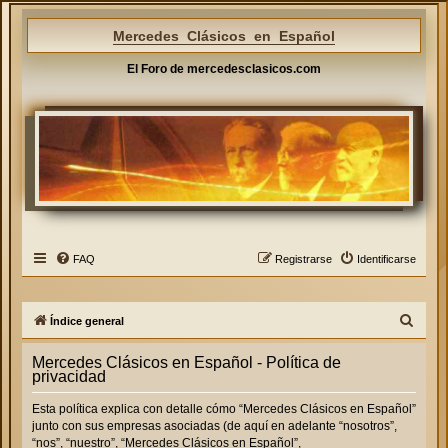
Mercedes Clásicos en Español
El Foro de mercedesclasicos.com
FAQ
Registrarse
Identificarse
B
Índice general
u
Mercedes Clásicos en Español - Política de
s
privacidad
c
Esta política explica con detalle cómo “Mercedes Clásicos en Español”
a
junto con sus empresas asociadas (de aquí en adelante “nosotros”,
r
“nos”, “nuestro”, “Mercedes Clásicos en Español”,