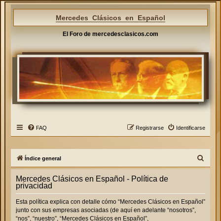
Mercedes Clásicos en Español
El Foro de mercedesclasicos.com
FAQ
Registrarse
Identificarse
B
Índice general
u
Mercedes Clásicos en Español - Política de
s
privacidad
c
Esta política explica con detalle cómo “Mercedes Clásicos en Español”
a
junto con sus empresas asociadas (de aquí en adelante “nosotros”,
r
“nos”, “nuestro”, “Mercedes Clásicos en Español”,