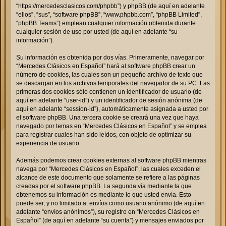
“https://mercedesclasicos.com/phpbb”) y phpBB (de aquí en adelante
“ellos”, “sus”, “software phpBB”, “www.phpbb.com”, “phpBB Limited”,
“phpBB Teams”) emplean cualquier información obtenida durante
cualquier sesión de uso por usted (de aquí en adelante “su
información”).
Su información es obtenida por dos vías. Primeramente, navegar por
“Mercedes Clásicos en Español” hará al software phpBB crear un
número de cookies, las cuales son un pequeño archivo de texto que
se descargan en los archivos temporales del navegador de su PC. Las
primeras dos cookies sólo contienen un identificador de usuario (de
aquí en adelante “user-id”) y un identificador de sesión anónima (de
aquí en adelante “session-id”), automáticamente asignada a usted por
el software phpBB. Una tercera cookie se creará una vez que haya
navegado por temas en “Mercedes Clásicos en Español” y se emplea
para registrar cuales han sido leídos, con objeto de optimizar su
experiencia de usuario.
Además podemos crear cookies externas al software phpBB mientras
navega por “Mercedes Clásicos en Español”, las cuales exceden el
alcance de este documento que solamente se refiere a las páginas
creadas por el software phpBB. La segunda vía mediante la que
obtenemos su información es mediante lo que usted envía. Esto
puede ser, y no limitado a: envíos como usuario anónimo (de aquí en
adelante “envíos anónimos”), su registro en “Mercedes Clásicos en
Español” (de aquí en adelante “su cuenta”) y mensajes enviados por