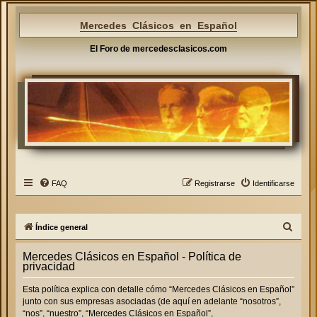
Mercedes Clásicos en Español
El Foro de mercedesclasicos.com
FAQ
Registrarse
Identificarse
B
Índice general
u
Mercedes Clásicos en Español - Política de
s
privacidad
c
Esta política explica con detalle cómo “Mercedes Clásicos en Español”
a
junto con sus empresas asociadas (de aquí en adelante “nosotros”,
r
“nos”, “nuestro”, “Mercedes Clásicos en Español”,