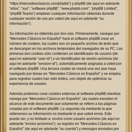
“https://mercedesclasicos.com/phpbb”) y phpBB (de aquí en adelante
“ellos”, “sus”, “software phpBB”, “www.phpbb.com”, “phpBB Limited”,
“phpBB Teams”) emplean cualquier información obtenida durante
cualquier sesión de uso por usted (de aquí en adelante “su
información”).
Su información es obtenida por dos vías. Primeramente, navegar por
“Mercedes Clásicos en Español” hará al software phpBB crear un
número de cookies, las cuales son un pequeño archivo de texto que
se descargan en los archivos temporales del navegador de su PC. Las
primeras dos cookies sólo contienen un identificador de usuario (de
aquí en adelante “user-id”) y un identificador de sesión anónima (de
aquí en adelante “session-id”), automáticamente asignada a usted por
el software phpBB. Una tercera cookie se creará una vez que haya
navegado por temas en “Mercedes Clásicos en Español” y se emplea
para registrar cuales han sido leídos, con objeto de optimizar su
experiencia de usuario.
Además podemos crear cookies externas al software phpBB mientras
navega por “Mercedes Clásicos en Español”, las cuales exceden el
alcance de este documento que solamente se refiere a las páginas
creadas por el software phpBB. La segunda vía mediante la que
obtenemos su información es mediante lo que usted envía. Esto
puede ser, y no limitado a: envíos como usuario anónimo (de aquí en
adelante “envíos anónimos”), su registro en “Mercedes Clásicos en
Español” (de aquí en adelante “su cuenta”) y mensajes enviados por