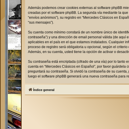
Además podemos crear cookies externas al software phpBB mient
creadas por el software phpBB. La segunda vía mediante la que 
“envíos anónimos”), su registro en “Mercedes Clásicos en Españo
“sus mensajes”).
Su cuenta como mínimo constará de un nombre único de identific
contraseña”) y una dirección de email personal válida (de aquí 
aplicables en el país en el que estamos instalados. Cualquier i
proceso de registro será obligatoria u opcional, según el criter
Además, en su cuenta, usted tiene la opción de activar o desac
Su contraseña está encriptada (cifrado de una vía) por lo tanto
cuenta en “Mercedes Clásicos en Español”, por favor guárdela 
preguntará su contraseña. Si olvidó la contraseña de su cuenta, 
luego el software phpBB generará una nueva contraseña para re
Índice general