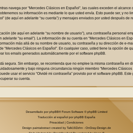
ras navega por “Mercedes Clásicos en Español”, las cuales exceden el alcance d
obtenemos su información es mediante lo que usted envía. Esto puede ser, y no l
l” (de aquí en adelante “su cuenta”) y mensajes enviados por usted después de reg
ación (de aquí en adelante “su nombre de usuario”), una contraseña personal empl
en adelante “su email”). La información de su cuenta en “Mercedes Clásicos en Espa
nformación más allá de su nombre de usuario, su contraseña y su dirección de e-ma
io de “Mercedes Clásicos en Español”. En cualquier caso, usted tiene la opción de 
tivar los emails generados automáticamente por el software phpBB.
 está segura. Sin embargo, se recomienda que no emplee la misma contraseña en di
cuidadosamente y bajo ninguna circunstancia ningún miembro “Mercedes Clásicos en
puede usar el servicio “Olvidé mi contraseña” provisto por el software phpBB. Este 
cuperar su cuenta.
Desarrollado por
phpBB
® Forum Software © phpBB Limited
Traducción al español por
phpBB España
Privacidad
|
Condiciones
Design paintabstract created by Talk19Zehn -
OnGray-Design.de