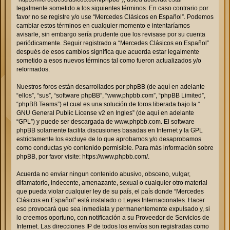
legalmente sometido a los siguientes términos. En caso contrario por
favor no se registre y/o use “Mercedes Clásicos en Español”. Podemos
cambiar estos términos en cualquier momento e intentaríamos
avisarle, sin embargo sería prudente que los revisase por su cuenta
periódicamente. Seguir registrado a “Mercedes Clásicos en Español”
después de esos cambios significa que acuerda estar legalmente
sometido a esos nuevos términos tal como fueron actualizados y/o
reformados.
Nuestros foros están desarrollados por phpBB (de aquí en adelante
“ellos”, “sus”, “software phpBB”, “www.phpbb.com”, “phpBB Limited”,
“phpBB Teams”) el cual es una solución de foros liberada bajo la “
GNU General Public License v2 en Ingles
” (de aquí en adelante
“GPL”) y puede ser descargada de
www.phpbb.com
. El software
phpBB solamente facilita discusiones basadas en Internet y la GPL
estrictamente los excluye de lo que aprobamos y/o desaprobamos
como conductas y/o contenido permisible. Para más información sobre
phpBB, por favor visite:
https://www.phpbb.com/
.
Acuerda no enviar ningun contenido abusivo, obsceno, vulgar,
difamatorio, indecente, amenazante, sexual o cualquier otro material
que pueda violar cualquier ley de su país, el país donde “Mercedes
Clásicos en Español” está instalado o Leyes Internacionales. Hacer
eso provocará que sea inmediata y permanentemente expulsado y, si
lo creemos oportuno, con notificación a su Proveedor de Servicios de
Internet. Las direcciones IP de todos los envíos son registradas como