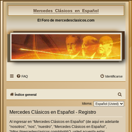
Mercedes Clásicos en Español
El Foro de mercedesclasicos.com
FAQ
Identificarse
B
Índice general
u
Idioma:
s
Mercedes Clásicos en Español - Registro
c
Al ingresar en “Mercedes Clásicos en Español” (de aquí en adelante
a
“nosotros”, “nos”, “nuestro”, “Mercedes Clásicos en Español”,
r
“https://mercedesclasicos.com/phpbb”), usted acuerda estar