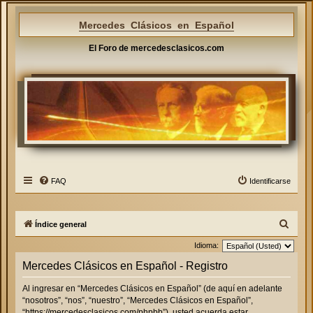
Mercedes Clásicos en Español
El Foro de mercedesclasicos.com
FAQ
Identificarse
B
Índice general
u
Idioma:
s
Mercedes Clásicos en Español - Registro
c
Al ingresar en “Mercedes Clásicos en Español” (de aquí en adelante
a
“nosotros”, “nos”, “nuestro”, “Mercedes Clásicos en Español”,
r
“https://mercedesclasicos.com/phpbb”), usted acuerda estar