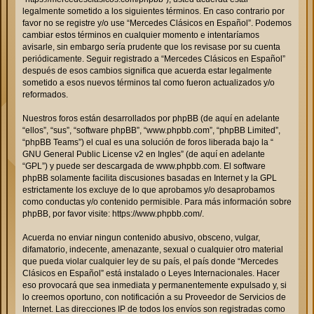
legalmente sometido a los siguientes términos. En caso contrario por
favor no se registre y/o use “Mercedes Clásicos en Español”. Podemos
cambiar estos términos en cualquier momento e intentaríamos
avisarle, sin embargo sería prudente que los revisase por su cuenta
periódicamente. Seguir registrado a “Mercedes Clásicos en Español”
después de esos cambios significa que acuerda estar legalmente
sometido a esos nuevos términos tal como fueron actualizados y/o
reformados.
Nuestros foros están desarrollados por phpBB (de aquí en adelante
“ellos”, “sus”, “software phpBB”, “www.phpbb.com”, “phpBB Limited”,
“phpBB Teams”) el cual es una solución de foros liberada bajo la “
GNU General Public License v2 en Ingles
” (de aquí en adelante
“GPL”) y puede ser descargada de
www.phpbb.com
. El software
phpBB solamente facilita discusiones basadas en Internet y la GPL
estrictamente los excluye de lo que aprobamos y/o desaprobamos
como conductas y/o contenido permisible. Para más información sobre
phpBB, por favor visite:
https://www.phpbb.com/
.
Acuerda no enviar ningun contenido abusivo, obsceno, vulgar,
difamatorio, indecente, amenazante, sexual o cualquier otro material
que pueda violar cualquier ley de su país, el país donde “Mercedes
Clásicos en Español” está instalado o Leyes Internacionales. Hacer
eso provocará que sea inmediata y permanentemente expulsado y, si
lo creemos oportuno, con notificación a su Proveedor de Servicios de
Internet. Las direcciones IP de todos los envíos son registradas como