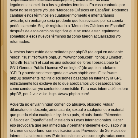
legalmente sometido a los siguientes términos. En caso contrario por
favor no se registre y/o use “Mercedes Clásicos en Español”. Podemos
cambiar estos términos en cualquier momento e intentaríamos
avisarle, sin embargo sería prudente que los revisase por su cuenta
periódicamente. Seguir registrado a “Mercedes Clásicos en Español”
después de esos cambios significa que acuerda estar legalmente
sometido a esos nuevos términos tal como fueron actualizados y/o
reformados.
Nuestros foros están desarrollados por phpBB (de aquí en adelante
“ellos”, “sus”, “software phpBB”, “www.phpbb.com”, “phpBB Limited”,
“phpBB Teams”) el cual es una solución de foros liberada bajo la “
GNU General Public License v2 en Ingles
” (de aquí en adelante
“GPL”) y puede ser descargada de
www.phpbb.com
. El software
phpBB solamente facilita discusiones basadas en Internet y la GPL
estrictamente los excluye de lo que aprobamos y/o desaprobamos
como conductas y/o contenido permisible. Para más información sobre
phpBB, por favor visite:
https://www.phpbb.com/
.
Acuerda no enviar ningun contenido abusivo, obsceno, vulgar,
difamatorio, indecente, amenazante, sexual o cualquier otro material
que pueda violar cualquier ley de su país, el país donde “Mercedes
Clásicos en Español” está instalado o Leyes Internacionales. Hacer
eso provocará que sea inmediata y permanentemente expulsado y, si
lo creemos oportuno, con notificación a su Proveedor de Servicios de
Internet. Las direcciones IP de todos los envíos son registradas como