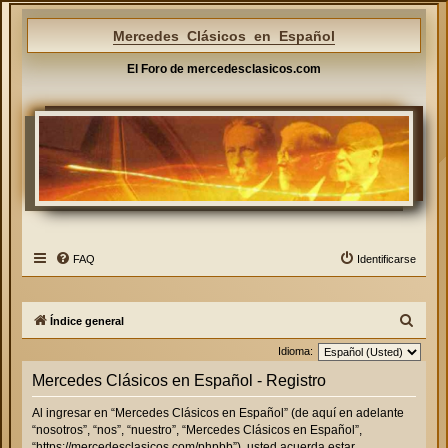
Mercedes Clásicos en Español
El Foro de mercedesclasicos.com
FAQ
Identificarse
B
Índice general
u
Idioma:
s
Mercedes Clásicos en Español - Registro
c
Al ingresar en “Mercedes Clásicos en Español” (de aquí en adelante
a
“nosotros”, “nos”, “nuestro”, “Mercedes Clásicos en Español”,
r
“https://mercedesclasicos.com/phpbb”), usted acuerda estar