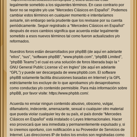
legalmente sometido a los siguientes términos. En caso contrario por
favor no se registre y/o use “Mercedes Clásicos en Español”. Podemos
cambiar estos términos en cualquier momento e intentaríamos
avisarle, sin embargo sería prudente que los revisase por su cuenta
periódicamente. Seguir registrado a “Mercedes Clásicos en Español”
después de esos cambios significa que acuerda estar legalmente
sometido a esos nuevos términos tal como fueron actualizados y/o
reformados.
Nuestros foros están desarrollados por phpBB (de aquí en adelante
“ellos”, “sus”, “software phpBB”, “www.phpbb.com”, “phpBB Limited”,
“phpBB Teams”) el cual es una solución de foros liberada bajo la “
GNU General Public License v2 en Ingles
” (de aquí en adelante
“GPL”) y puede ser descargada de
www.phpbb.com
. El software
phpBB solamente facilita discusiones basadas en Internet y la GPL
estrictamente los excluye de lo que aprobamos y/o desaprobamos
como conductas y/o contenido permisible. Para más información sobre
phpBB, por favor visite:
https://www.phpbb.com/
.
Acuerda no enviar ningun contenido abusivo, obsceno, vulgar,
difamatorio, indecente, amenazante, sexual o cualquier otro material
que pueda violar cualquier ley de su país, el país donde “Mercedes
Clásicos en Español” está instalado o Leyes Internacionales. Hacer
eso provocará que sea inmediata y permanentemente expulsado y, si
lo creemos oportuno, con notificación a su Proveedor de Servicios de
Internet. Las direcciones IP de todos los envíos son registradas como