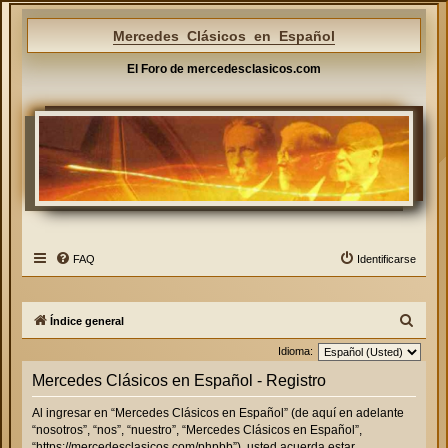
Mercedes Clásicos en Español
El Foro de mercedesclasicos.com
FAQ
Identificarse
B
Índice general
u
Idioma:
s
Mercedes Clásicos en Español - Registro
c
Al ingresar en “Mercedes Clásicos en Español” (de aquí en adelante
a
“nosotros”, “nos”, “nuestro”, “Mercedes Clásicos en Español”,
r
“https://mercedesclasicos.com/phpbb”), usted acuerda estar