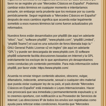
favor no se registre y/o use “Mercedes Clásicos en Español”. Podemos
cambiar estos términos en cualquier momento e intentaríamos
avisarle, sin embargo sería prudente que los revisase por su cuenta
periódicamente. Seguir registrado a “Mercedes Clásicos en Español”
después de esos cambios significa que acuerda estar legalmente
sometido a esos nuevos términos tal como fueron actualizados y/o
reformados.
Nuestros foros están desarrollados por phpBB (de aquí en adelante
“ellos”, “sus”, “software phpBB”, “www.phpbb.com”, “phpBB Limited”,
“phpBB Teams”) el cual es una solución de foros liberada bajo la “
GNU General Public License v2 en Ingles
” (de aquí en adelante
“GPL”) y puede ser descargada de
www.phpbb.com
. El software
phpBB solamente facilita discusiones basadas en Internet y la GPL
estrictamente los excluye de lo que aprobamos y/o desaprobamos
como conductas y/o contenido permisible. Para más información sobre
phpBB, por favor visite:
https://www.phpbb.com/
.
Acuerda no enviar ningun contenido abusivo, obsceno, vulgar,
difamatorio, indecente, amenazante, sexual o cualquier otro material
que pueda violar cualquier ley de su país, el país donde “Mercedes
Clásicos en Español” está instalado o Leyes Internacionales. Hacer
eso provocará que sea inmediata y permanentemente expulsado y, si
lo creemos oportuno, con notificación a su Proveedor de Servicios de
Internet. Las direcciones IP de todos los envíos son registradas como
ayuda para reforzar estas condiciones. Acuerda que “Mercedes