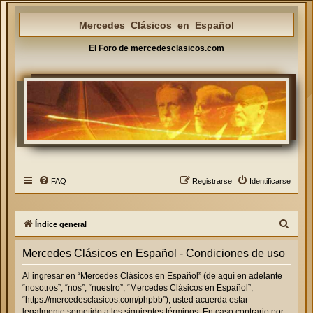
Mercedes Clásicos en Español
El Foro de mercedesclasicos.com
FAQ
Registrarse
Identificarse
B
Índice general
u
Mercedes Clásicos en Español - Condiciones de uso
s
c
Al ingresar en “Mercedes Clásicos en Español” (de aquí en adelante
“nosotros”, “nos”, “nuestro”, “Mercedes Clásicos en Español”,
a
“https://mercedesclasicos.com/phpbb”), usted acuerda estar
r
legalmente sometido a los siguientes términos. En caso contrario por