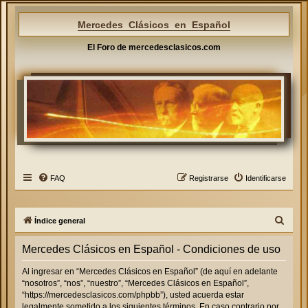
Mercedes Clásicos en Español
El Foro de mercedesclasicos.com
FAQ
Registrarse
Identificarse
B
Índice general
u
Mercedes Clásicos en Español - Condiciones de uso
s
c
Al ingresar en “Mercedes Clásicos en Español” (de aquí en adelante
“nosotros”, “nos”, “nuestro”, “Mercedes Clásicos en Español”,
a
“https://mercedesclasicos.com/phpbb”), usted acuerda estar
r
legalmente sometido a los siguientes términos. En caso contrario por