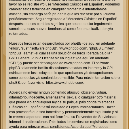
favor no se registre y/o use “Mercedes Clásicos en Español”. Podemos
cambiar estos términos en cualquier momento e intentaríamos
avisarle, sin embargo sería prudente que los revisase por su cuenta
periódicamente. Seguir registrado a “Mercedes Clásicos en Español”
después de esos cambios significa que acuerda estar legalmente
sometido a esos nuevos términos tal como fueron actualizados y/o
reformados.
Nuestros foros están desarrollados por phpBB (de aquí en adelante
“ellos”, “sus”, “software phpBB”, “www.phpbb.com”, “phpBB Limited”,
“phpBB Teams”) el cual es una solución de foros liberada bajo la “
GNU General Public License v2 en Ingles
” (de aquí en adelante
“GPL”) y puede ser descargada de
www.phpbb.com
. El software
phpBB solamente facilita discusiones basadas en Internet y la GPL
estrictamente los excluye de lo que aprobamos y/o desaprobamos
como conductas y/o contenido permisible. Para más información sobre
phpBB, por favor visite:
https://www.phpbb.com/
.
Acuerda no enviar ningun contenido abusivo, obsceno, vulgar,
difamatorio, indecente, amenazante, sexual o cualquier otro material
que pueda violar cualquier ley de su país, el país donde “Mercedes
Clásicos en Español” está instalado o Leyes Internacionales. Hacer
eso provocará que sea inmediata y permanentemente expulsado y, si
lo creemos oportuno, con notificación a su Proveedor de Servicios de
Internet. Las direcciones IP de todos los envíos son registradas como
ayuda para reforzar estas condiciones. Acuerda que “Mercedes