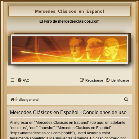
Mercedes Clásicos en Español
El Foro de mercedesclasicos.com
FAQ
Registrarse
Identificarse
B
Índice general
u
Mercedes Clásicos en Español - Condiciones de uso
s
c
Al ingresar en “Mercedes Clásicos en Español” (de aquí en adelante
“nosotros”, “nos”, “nuestro”, “Mercedes Clásicos en Español”,
a
“https://mercedesclasicos.com/phpbb”), usted acuerda estar
r
legalmente sometido a los siguientes términos. En caso contrario por