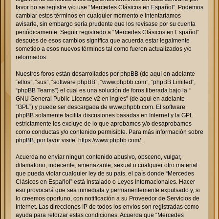
favor no se registre y/o use “Mercedes Clásicos en Español”. Podemos
cambiar estos términos en cualquier momento e intentaríamos
avisarle, sin embargo sería prudente que los revisase por su cuenta
periódicamente. Seguir registrado a “Mercedes Clásicos en Español”
después de esos cambios significa que acuerda estar legalmente
sometido a esos nuevos términos tal como fueron actualizados y/o
reformados.
Nuestros foros están desarrollados por phpBB (de aquí en adelante
“ellos”, “sus”, “software phpBB”, “www.phpbb.com”, “phpBB Limited”,
“phpBB Teams”) el cual es una solución de foros liberada bajo la “
GNU General Public License v2 en Ingles
” (de aquí en adelante
“GPL”) y puede ser descargada de
www.phpbb.com
. El software
phpBB solamente facilita discusiones basadas en Internet y la GPL
estrictamente los excluye de lo que aprobamos y/o desaprobamos
como conductas y/o contenido permisible. Para más información sobre
phpBB, por favor visite:
https://www.phpbb.com/
.
Acuerda no enviar ningun contenido abusivo, obsceno, vulgar,
difamatorio, indecente, amenazante, sexual o cualquier otro material
que pueda violar cualquier ley de su país, el país donde “Mercedes
Clásicos en Español” está instalado o Leyes Internacionales. Hacer
eso provocará que sea inmediata y permanentemente expulsado y, si
lo creemos oportuno, con notificación a su Proveedor de Servicios de
Internet. Las direcciones IP de todos los envíos son registradas como
ayuda para reforzar estas condiciones. Acuerda que “Mercedes