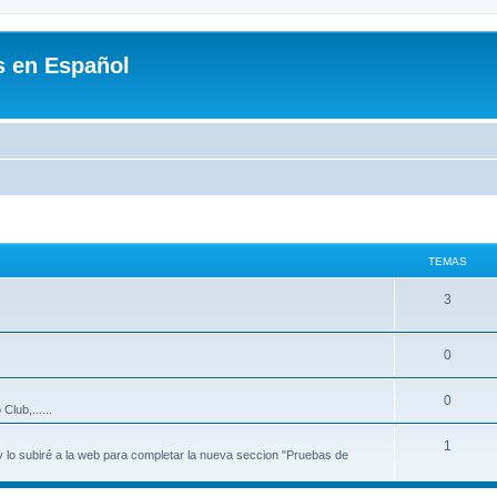
s en Español
TEMAS
3
0
0
lub,......
1
y lo subiré a la web para completar la nueva seccion "Pruebas de