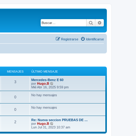
Buscar
Búsqueda avanza
Registrarse
Identificarse
MENSAJES
ÚLTIMO MENSAJE
Mercedes-Benz E 60
3
V
por
Hugo.B
e
Mié Abr 16, 2025 9:59 pm
r
ú
No hay mensajes
0
l
t
i
No hay mensajes
m
0
o
m
e
Re: Nueva seccion PRUEBAS DE …
2
n
V
por
Hugo.B
s
e
Lun Jul 31, 2023 10:37 am
a
r
j
ú